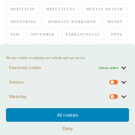
MEDITÁCIÓ
MEEGÚJULÁS
MENTAL HEALTH
MENTORING
MOBILITY WORKSHOP
MONEY
NEM
NOVEMBER
PÁRKAPCSOLAT
PÉNZ
RELAXÁCIÓ
REMÉNY
RETREAT
We use cookies to optimize our website and our service.
SPIRÁL SZERTARTÁS
SUMMER SOLSTICE
Functional cookies
Always active
SZERETET
SZÜLETÉS
SZÜLETÉSNAP
Statistics
Statistics
TELIHOLD KÖR
TESTKÉP
VESZTESÉG
Marketing
VÁLTOZÁS
WORKSHOP
ÖRÖM
Marketi
All cookies
Deny