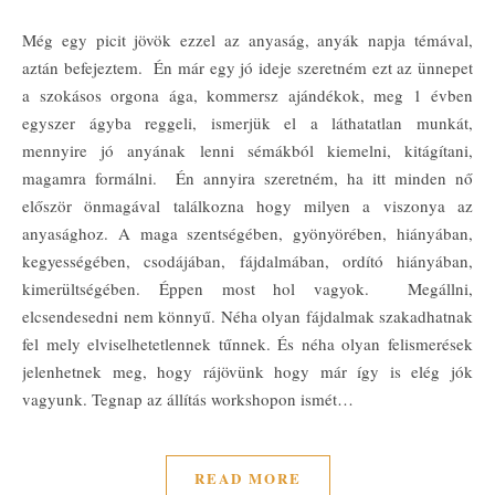
Még egy picit jövök ezzel az anyaság, anyák napja témával,
aztán befejeztem. Én már egy jó ideje szeretném ezt az ünnepet
a szokásos orgona ága, kommersz ajándékok, meg 1 évben
egyszer ágyba reggeli, ismerjük el a láthatatlan munkát,
mennyire jó anyának lenni sémákból kiemelni, kitágítani,
magamra formálni. Én annyira szeretném, ha itt minden nő
először önmagával találkozna hogy milyen a viszonya az
anyasághoz. A maga szentségében, gyönyörében, hiányában,
kegyességében, csodájában, fájdalmában, ordító hiányában,
kimerültségében. Éppen most hol vagyok. Megállni,
elcsendesedni nem könnyű. Néha olyan fájdalmak szakadhatnak
fel mely elviselhetetlennek tűnnek. És néha olyan felismerések
jelenhetnek meg, hogy rájövünk hogy már így is elég jók
vagyunk. Tegnap az állítás workshopon ismét…
READ MORE