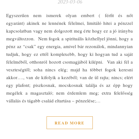
2023-03-06
Egyszerűen nem ismerek olyan embert ( férfit és nőt
egyaránt) akinek ne lennének félelmei, limitáló hitei a pénzzel
kapcsolatban vagy nem dolgozott meg érte hogy ez a jó irányba
megváltozzon. Nem fogok a spirituális közhellyel jönni, hogy a
pénz az “csak” egy energia, amivel bár rezonálok, mindannyian
tudjuk, hogy ez ettől komplexebb, hogy ki hogyan tud a saját
félelméből, otthonról hozott csomagjából kilépni. Van aki fél a
veszteségtől; soha nincs elég; majd ha többet fogok keresni
akkor…., van de kifolyik a kezéből; van de ül rajta; nincs; elért
egy plafont; piszkosnak, mocskosnak találja és az épp hogy
megélek a magasztaló; nem érdemlem meg; extra felelősség
vállalás és tágabb család eltartása – pénzelése;…
READ MORE