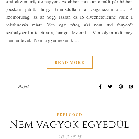
ami elszomorít, de nagyon. És ebben most az elmúlt pár hétben
jócskán jutott, hogy kimozdultam a csigaházamból…. A
szomorúság, az az hogy lassan ez IS élvezhetetlenné válik a
telefonozás miatt. Van egy réteg aki nem tud fényerőt
szabályozni a telefonon, hangot levenni… Van olyan akit meg
nem érdekel. Nem a gyermekeink,…
READ MORE
Hajni
FEELGOOD
Nem vagyok egyedül
2023-05-15