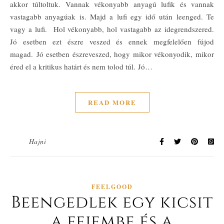
akkor túltoltuk. Vannak vékonyabb anyagú lufik és vannak
vastagabb anyagúak is. Majd a lufi egy idő után leenged. Te
vagy a lufi. Hol vékonyabb, hol vastagabb az idegrendszered.
Jó esetben ezt észre veszed és ennek megfelelően fújod
magad. Jó esetben észreveszed, hogy mikor vékonyodik, mikor
éred el a kritikus határt és nem tolod túl. Jó…
READ MORE
Hajni
FEELGOOD
Beengedlek egy kicsit
a fejembe és a