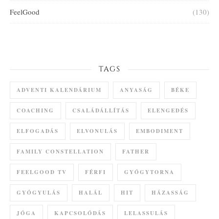
FeelGood
(130)
TAGS
ADVENTI KALENDÁRIUM
ANYASÁG
BÉKE
COACHING
CSALÁDÁLLÍTÁS
ELENGEDÉS
ELFOGADÁS
ELVONULÁS
EMBODIMENT
FAMILY CONSTELLATION
FATHER
FEELGOOD TV
FÉRFI
GYÓGYTORNA
GYÓGYULÁS
HALÁL
HIT
HÁZASSÁG
JÓGA
KAPCSOLÓDÁS
LELASSULÁS