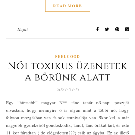
READ MORE
Hajni
FEELGOOD
Női toxikus üzenetek
a bőrünk alatt
2023-03-13
Egy “híresebb” magyar N** tánc tanár nő-napi posztját
olvastam, hogy mennyire ő is olyan mint a többi nő, hogy
folyton mozgásban van és sok tennivalója van. 5kor kel, a már
nagyobb gyerekeiről gondoskodik, tanul, tánc órákat tart, és este
11 kor fáradtan ( de elégedetten???) esik az ágyba. Ez az illető