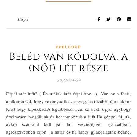
Hajni
FEELGOOD
Beléd van kódolva, a
(női) lét része
2023-04-24
Fújtál már lufit? ( Én utálok lufit fújni btw…) Van az a fázis,
amikor érzed, hogy vékonyodik az anyag, ha tovább fújod akkor
lehet hogy kipukkad.A legtöbbször nem ez a cél, ugye, úgyhogy
értelmesen megállunk és becsomózzuk a lufit.Ha géppel fújjuk,
akkor számolni kell pár lufi veszteséggel, gyorsabban,
agresszívebben eljön a határ és ha nincs gyakorlatunk benne,