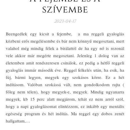
szívembe
2023-04-17
Beengedlek egy kicsit a fejembe, a ma reggeli gyaloglás
közbeni erős megélésembe és bár nem könnyű megosztani, mert
valahol még mindig félek a bírálattól de ha egy nő is rezonál
vele akkor már megérte megosztani. Jelenleg 1 dolog van az
életemben amit rendszeresen csinálok, ez pedig a hétfő reggeli
gyaloglás immár második éve. Reggel felkelés után, ha esik, ha
fúj, bármi legyen, megyek egy szokásos körre. Ez a hét
indításom. Valóban szokássá vált, nem gondolkodom rajta (
főleg nem télen), hogy megyek-e, megyek. Mindig ugyanarra
megyek, kb 15 perc alatt megjárom, tehát ez nem arról szól,
hogy a napi gyaloglásomat elintézzem, ez inkább egy mentális
egészség program és hét indítás. Ma reggel egy dobos zenét
hallgattam,…