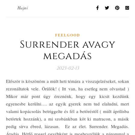
Hajni
FEELGOOD
Surrender avagy
megadás
2023-02-13
Először is köszönöm a múlt heti témára a visszajelzéseket, sokan
rezonáltatok vele. Örülök! ( Itt van, ha esetleg nem olvastad )
Mikor már pont úgy éreznénk, hogy egy kicsit kezdünk
egyenesbe kerülni…. az egyik gyerek nem tud elaludni, mert
valami kopácsolás betriggelte és fél a betöréstől ( múlt áprilisba
betörtek hozzánk), a mi szobánkban köt ki matracon, a másik
pedig sírva ébred, lázasan. Ez az élet. Surrender. Megadás.
Átadás. Hétfő reggel egyébként is megbeszéljük a párommal a