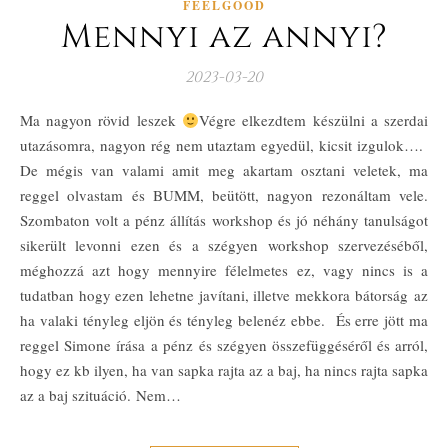
FEELGOOD
Mennyi az annyi?
2023-03-20
Ma nagyon rövid leszek
Végre elkezdtem készülni a szerdai
utazásomra, nagyon rég nem utaztam egyedül, kicsit izgulok….
De mégis van valami amit meg akartam osztani veletek, ma
reggel olvastam és BUMM, beütött, nagyon rezonáltam vele.
Szombaton volt a pénz állítás workshop és jó néhány tanulságot
sikerült levonni ezen és a szégyen workshop szervezéséből,
méghozzá azt hogy mennyire félelmetes ez, vagy nincs is a
tudatban hogy ezen lehetne javítani, illetve mekkora bátorság az
ha valaki tényleg eljön és tényleg belenéz ebbe. És erre jött ma
reggel Simone írása a pénz és szégyen összefüggéséről és arról,
hogy ez kb ilyen, ha van sapka rajta az a baj, ha nincs rajta sapka
az a baj szituáció. Nem…