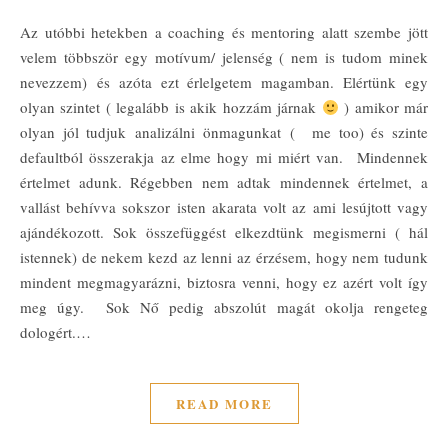
Az utóbbi hetekben a coaching és mentoring alatt szembe jött
velem többször egy motívum/ jelenség ( nem is tudom minek
nevezzem) és azóta ezt érlelgetem magamban. Elértünk egy
olyan szintet ( legalább is akik hozzám járnak
) amikor már
olyan jól tudjuk analizálni önmagunkat ( me too) és szinte
defaultból összerakja az elme hogy mi miért van. Mindennek
értelmet adunk. Régebben nem adtak mindennek értelmet, a
vallást behívva sokszor isten akarata volt az ami lesújtott vagy
ajándékozott. Sok összefüggést elkezdtünk megismerni ( hál
istennek) de nekem kezd az lenni az érzésem, hogy nem tudunk
mindent megmagyarázni, biztosra venni, hogy ez azért volt így
meg úgy. Sok Nő pedig abszolút magát okolja rengeteg
dologért.…
READ MORE