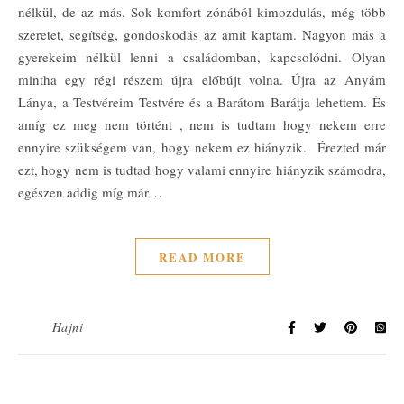
nélkül, de az más. Sok komfort zónából kimozdulás, még több
szeretet, segítség, gondoskodás az amit kaptam. Nagyon más a
gyerekeim nélkül lenni a családomban, kapcsolódni. Olyan
mintha egy régi részem újra előbújt volna. Újra az Anyám
Lánya, a Testvéreim Testvére és a Barátom Barátja lehettem. És
amíg ez meg nem történt , nem is tudtam hogy nekem erre
ennyire szükségem van, hogy nekem ez hiányzik. Érezted már
ezt, hogy nem is tudtad hogy valami ennyire hiányzik számodra,
egészen addig míg már…
READ MORE
Hajni