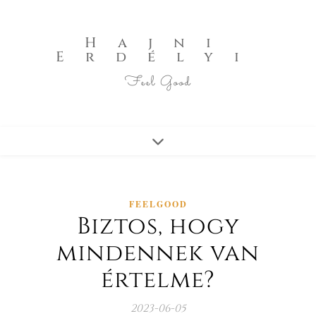
Hajni
Erdélyi
Feel Good
FEELGOOD
Biztos, hogy
mindennek van
értelme?
2023-06-05