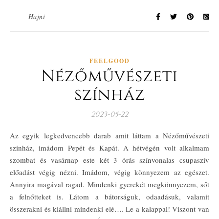
Hajni
FEELGOOD
Nézőművészeti
színház
2023-05-22
Az egyik legkedvencebb darab amit láttam a Nézőművészeti
színház, imádom Pepét és Kapát. A hétvégén volt alkalmam
szombat és vasárnap este két 3 órás színvonalas csupaszív
előadást végig nézni. Imádom, végig könnyezem az egészet.
Annyira magával ragad. Mindenki gyerekét megkönnyezem, sőt
a felnőtteket is. Látom a bátorságuk, odaadásuk, valamit
összerakni és kiállni mindenki elé…. Le a kalappal! Viszont van