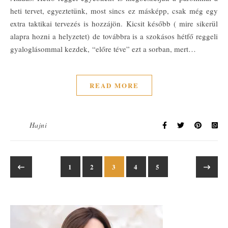
heti tervet, egyeztetünk, most sincs ez másképp, csak még egy
extra taktikai tervezés is hozzájön. Kicsit később ( mire sikerül
alapra hozni a helyzetet) de továbbra is a szokásos hétfő reggeli
gyaloglásommal kezdek, “előre téve” ezt a sorban, mert…
READ MORE
Hajni
1
2
3
4
5