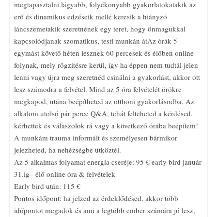
megtapasztalni lágyabb, folyékonyabb gyakorlatokatakik az
erő és dinamikus edzéseik mellé keresik a hiányzó
láncszemetakik szeretnének egy teret, hogy önmagukkal
kapcsolódjanak szomatikus, testi munkán átAz órák 5
egymást követő héten lesznek 60 percesek és élőben online
folynak, mely rögzítésre kerül, így ha éppen nem tudtál jelen
lenni vagy újra meg szeretnéd csinálni a gyakorlást, akkor ott
lesz számodra a felvétel. Mind az 5 óra felvételét örökre
megkapod, utána beépítheted az otthoni gyakorlásodba. Az
alkalom utolsó pár perce Q&A, tehát felteheted a kérdésed,
kérhettek és válaszolok rá vagy a következő órába beépítem!
A munkám trauma informált és személyesen bármikor
jelezheted, ha nehézségbe ütköztél.
Az 5 alkalmas folyamat energia cseréje: 95 € early bird január
31.ig– élő online óra & felvételek
Early bird után: 115 €
Pontos időpont: ha jelzed az érdeklődésed, akkor több
időpontot megadok és ami a legtöbb ember számára jó lesz,