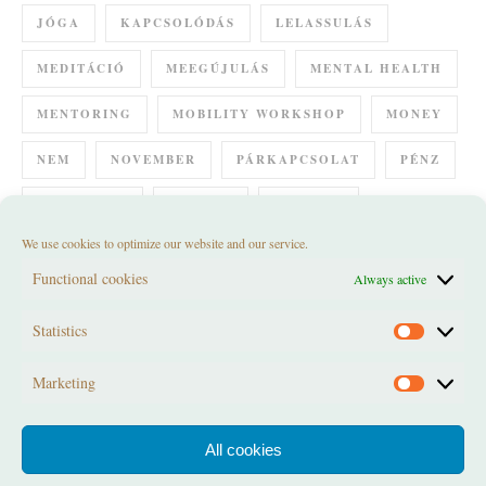
JÓGA
KAPCSOLÓDÁS
LELASSULÁS
MEDITÁCIÓ
MEEGÚJULÁS
MENTAL HEALTH
MENTORING
MOBILITY WORKSHOP
MONEY
NEM
NOVEMBER
PÁRKAPCSOLAT
PÉNZ
RELAXÁCIÓ
REMÉNY
RETREAT
We use cookies to optimize our website and our service.
SPIRÁL SZERTARTÁS
SUMMER SOLSTICE
Functional cookies
Always active
SZERETET
SZÜLETÉS
SZÜLETÉSNAP
Statistics
Statistics
TELIHOLD KÖR
TESTKÉP
VESZTESÉG
Marketing
VÁLTOZÁS
WORKSHOP
ÖRÖM
Marketi
All cookies