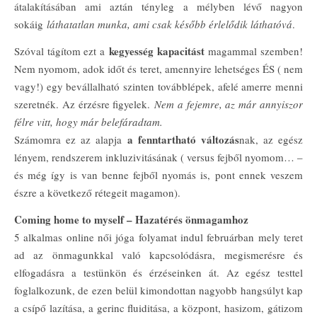
átalakításában ami aztán tényleg a mélyben lévő nagyon
sokáig
láthatatlan munka, ami csak később érlelődik láthatóvá
.
kegyesség kapacitást
Szóval tágítom ezt a
magammal szemben!
Nem nyomom, adok időt és teret, amennyire lehetséges ÉS ( nem
vagy!) egy bevállalható szinten továbblépek, afelé amerre menni
szeretnék. Az érzésre figyelek.
Nem a fejemre, az már annyiszor
félre vitt, hogy már belefáradtam.
a fenntartható változás
Számomra ez az alapja
nak, az egész
lényem, rendszerem inkluzivitásának ( versus fejből nyomom… –
és még így is van benne fejből nyomás is, pont ennek veszem
észre a következő rétegeit magamon).
Coming home to myself – Hazatérés önmagamhoz
5 alkalmas online női jóga folyamat indul februárban mely teret
ad az önmagunkkal való kapcsolódásra, megismerésre és
elfogadásra a testünkön és érzéseinken át. Az egész testtel
foglalkozunk, de ezen belül kimondottan nagyobb hangsúlyt kap
a csípő lazítása, a gerinc fluiditása, a központ, hasizom, gátizom