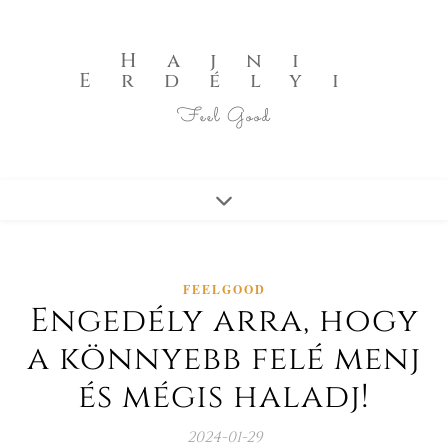
Hajni
Erdélyi
Feel Good
FEELGOOD
Engedély arra, hogy
a könnyebb felé menj
és mégis haladj!
2024-01-29