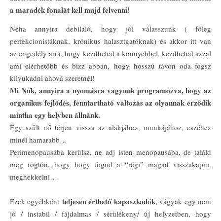
a maradék fonalát kell majd felvenni!
Néha annyira debiláló, hogy jól válasszunk ( főleg
perfekcionistáknak, krónikus halasztgatóknak) és akkor itt van
az engedély arra, hogy kezdheted a könnyebbel, kezdheted azzal
ami elérhetőbb és bízz abban, hogy hosszú távon oda fogsz
kilyukadni ahová szeretnél!
Mi Nők, annyira a nyomásra vagyunk programozva, hogy az
organikus fejlődés, fenntartható változás az olyannak érződik
mintha egy helyben állnánk.
Egy szült nő térjen vissza az alakjához, munkájához, eszéhez
minél hamarabb…
Perimenopausába kerülsz, ne adj isten menopausába, de találd
meg rögtön, hogy hogy fogod a “régi” magad visszakapni,
meghekkelni…
teljesen érthető kapaszkodók
Ezek egyébként
, vágyak egy nem
jó / instabil / fájdalmas / sérülékeny/ új helyzetben, hogy