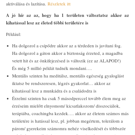
aktiválása és lazítása.
Részletek itt
A jó hír az az, hogy ha 1 területen változtatsz akkor az
kihatással lesz az életed többi területére is
Például:
Ha dolgozol a csípődre akkor az a térdeden is javítani fog.
Ha dolgozol a gáton akkor a biztonság érzeted, a magadba
vetett hit és az önkifejezésed is változik (ez az ALAPOD!)
És még 5 millió példát tudnék mondani….
Mentális szinten ha meditálsz, mentális egészség gyaloglást
iktatsz be rendszeresen, légzés gyakorlat… akkor az
kihatással lesz a munkádra és a családodra is
Érzelmi szinten ha csak 5 másodperccel tovább élem meg az
érzéseim mielőtt elnyomom/ kicsatlakozom/ disszociálok,
terápiába, coachingba kezdek…. akkor az életem számos más
területére is hatással lesz, pl. jobban megértem, tolerálom a
párom/ gyerekeim számomra nehéz viselkedését és többször