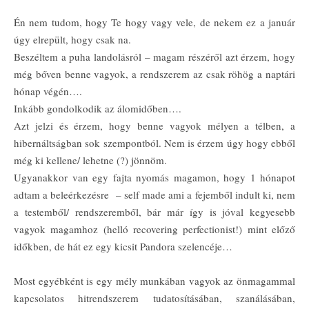
Én nem tudom, hogy Te hogy vagy vele, de nekem ez a január
úgy elrepült, hogy csak na.
Beszéltem a puha landolásról – magam részéről azt érzem, hogy
még bőven benne vagyok, a rendszerem az csak röhög a naptári
hónap végén….
Inkább gondolkodik az álomidőben….
Azt jelzi és érzem, hogy benne vagyok mélyen a télben, a
hibernáltságban sok szempontból. Nem is érzem úgy hogy ebből
még ki kellene/ lehetne (?) jönnöm.
Ugyanakkor van egy fajta nyomás magamon, hogy 1 hónapot
adtam a beleérkezésre – self made ami a fejemből indult ki, nem
a testemből/ rendszeremből, bár már így is jóval kegyesebb
vagyok magamhoz (helló recovering perfectionist!) mint előző
időkben, de hát ez egy kicsit Pandora szelencéje…
Most egyébként is egy mély munkában vagyok az önmagammal
kapcsolatos hitrendszerem tudatosításában, szanálásában,