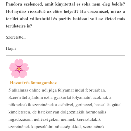
Pandóra szelencéd, amit kinyitottál és soha nem elég belőle?
Hol nyúlsz visszafelé az előre helyett? Ha visszanézel, mi az a
terület ahol változtattál és pozitív hatással volt az életed más
területeire is?
Szeretettel,
Hajni
Hazatérés önmagamhoz
5 alkalmas online női jóga folyamat indul februárban.
Szeretettel ajánlom ezt a gyakorlat folyamatot azoknak a
nőknek:akik szeretnének a csípővel, gerinccel, hassal és gáttal
kíméletesen, de hatékonyan dolgozniakik hormonális
ingadozáson, nehézségeken mennek keresztülakik
szeretnének kapcsolódni nőiességükkel, szeretnének