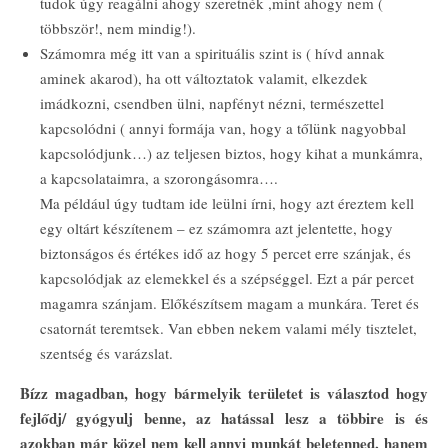
tudok úgy reagálni ahogy szeretnék ,mint ahogy nem (
többször!, nem mindig!).
Számomra még itt van a spirituális szint is ( hívd annak
aminek akarod), ha ott változtatok valamit, elkezdek
imádkozni, csendben ülni, napfényt nézni, természettel
kapcsolódni ( annyi formája van, hogy a tőlünk nagyobbal
kapcsolódjunk…) az teljesen biztos, hogy kihat a munkámra,
a kapcsolataimra, a szorongásomra….
Ma például úgy tudtam ide leülni írni, hogy azt éreztem kell
egy oltárt készítenem – ez számomra azt jelentette, hogy
biztonságos és értékes idő az hogy 5 percet erre szánjak, és
kapcsolódjak az elemekkel és a szépséggel. Ezt a pár percet
magamra szánjam. Előkészítsem magam a munkára. Teret és
csatornát teremtsek. Van ebben nekem valami mély tisztelet,
szentség és varázslat.
Bízz magadban, hogy bármelyik területet is választod hogy
fejlődj/ gyógyulj benne, az hatással lesz a többire is és
azokban már közel nem kell annyi munkát beletenned, hanem