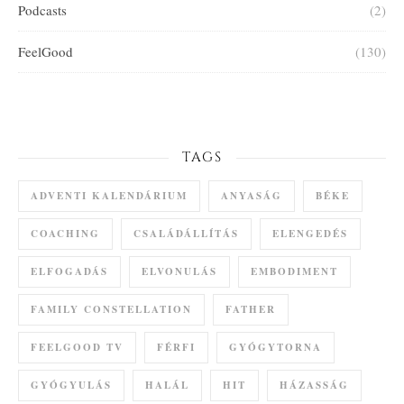
Podcasts
(2)
FeelGood
(130)
TAGS
ADVENTI KALENDÁRIUM
ANYASÁG
BÉKE
COACHING
CSALÁDÁLLÍTÁS
ELENGEDÉS
ELFOGADÁS
ELVONULÁS
EMBODIMENT
FAMILY CONSTELLATION
FATHER
FEELGOOD TV
FÉRFI
GYÓGYTORNA
GYÓGYULÁS
HALÁL
HIT
HÁZASSÁG