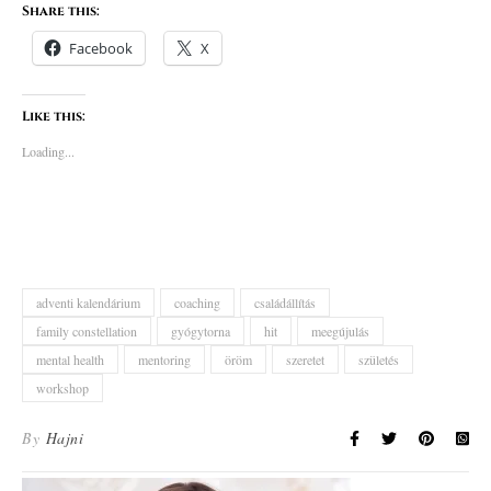
Share this:
Facebook
X
Like this:
Loading...
adventi kalendárium
coaching
családállítás
family constellation
gyógytorna
hit
meegújulás
mental health
mentoring
öröm
szeretet
születés
workshop
By
Hajni