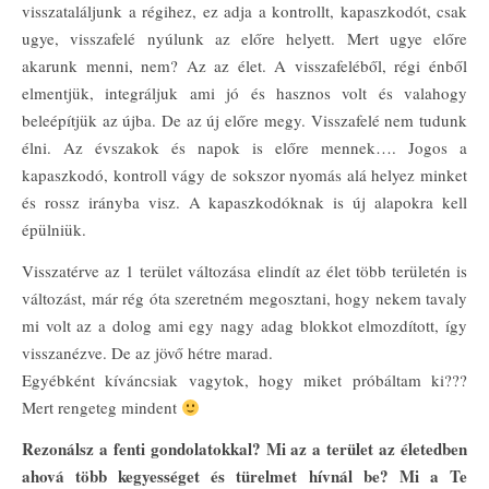
visszataláljunk a régihez, ez adja a kontrollt, kapaszkodót, csak
ugye, visszafelé nyúlunk az előre helyett. Mert ugye előre
akarunk menni, nem? Az az élet. A visszafeléből, régi énből
elmentjük, integráljuk ami jó és hasznos volt és valahogy
beleépítjük az újba. De az új előre megy. Visszafelé nem tudunk
élni. Az évszakok és napok is előre mennek…. Jogos a
kapaszkodó, kontroll vágy de sokszor nyomás alá helyez minket
és rossz irányba visz. A kapaszkodóknak is új alapokra kell
épülniük.
Visszatérve az 1 terület változása elindít az élet több területén is
változást, már rég óta szeretném megosztani, hogy nekem tavaly
mi volt az a dolog ami egy nagy adag blokkot elmozdított, így
visszanézve. De az jövő hétre marad.
Egyébként kíváncsiak vagytok, hogy miket próbáltam ki???
Mert rengeteg mindent
Rezonálsz a fenti gondolatokkal? Mi az a terület az életedben
ahová több kegyességet és türelmet hívnál be? Mi a Te