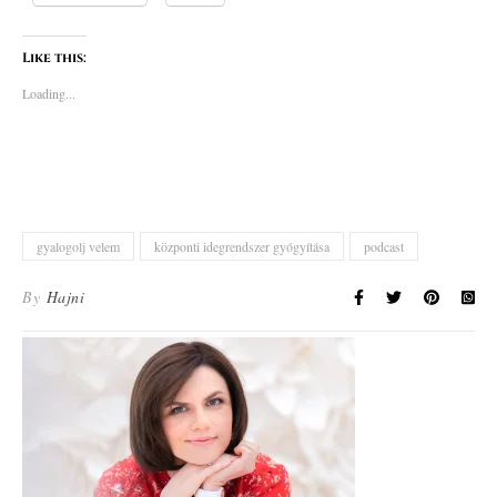
Like this:
Loading...
gyalogolj velem
központi idegrendszer gyógyítása
podcast
By
Hajni