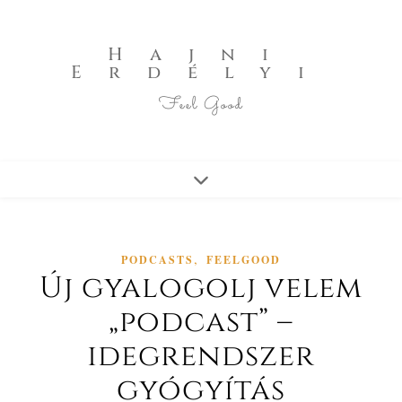
Hajni
Erdélyi
Feel Good
,
PODCASTS
FEELGOOD
Új gyalogolj velem
„podcast” –
idegrendszer
gyógyítás