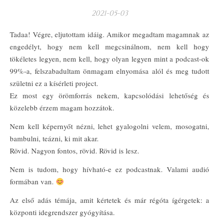
2021-05-03
Tadaa! Végre, eljutottam idáig. Amikor megadtam magamnak az
engedélyt, hogy nem kell megcsinálnom, nem kell hogy
tökéletes legyen, nem kell, hogy olyan legyen mint a podcast-ok
99%-a, felszabadultam önmagam elnyomása alól és meg tudott
születni ez a kísérleti project.
Ez most egy örömforrás nekem, kapcsolódási lehetőség és
közelebb érzem magam hozzátok.
Nem kell képernyőt nézni, lehet gyalogolni velem, mosogatni,
bambulni, teázni, ki mit akar.
Rövid. Nagyon fontos, rövid. Rövid is lesz.
Nem is tudom, hogy hívható-e ez podcastnak. Valami audió
formában van.
Az első adás témája, amit kértetek és már régóta ígérgetek: a
központi idegrendszer gyógyítása.