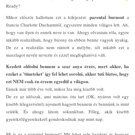
Ready?
parental burnout
Mikor először hallottam ezt a kifejezést:
a
francia Charlotte Ducharmtól, egyszerre minden világos lett. Ah,
hogy van ilyen és ennek neve is van. Ahogy olvastam róla, egyre
inkább realizáltam, hogy bizony én ebben benne vagyok nyakig.
De ez a realizálás nem rántott a mélybe, sőt inkább ezt a
maszlagot nevén nevezte és ezzel megfoghatóvá vált.
Kezdett oldódni bennem a szar anya érzés, mert akkor, ha
ezeket a ’tüneteket’ így fel lehet sorolni, akkor tuti biztos, hogy
ezt NEM csak én érzem egyedül a világon.
Ennek már több éve volt, mikor Iza még kisebb volt.
De ez az időszak, ami március óta tart (OK, nyáron volt egy
kisebb lélegzetvétel) nyomott hagyott bennem és bennünk is mint
szülők. És ahogy látom sokunkban. Főleg, akik kisebb
gyerekről/gyerekekről gondoskodnak nap mint nap.
Mi is ez a parental burnout? Mit lehet vele kezdeni és hogyan