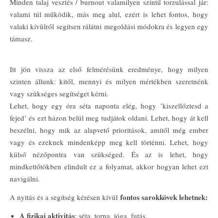
Minden talaj vesztés / burnout valamilyen szintű torzulással jár:
valami túl működik, más meg alul, ezért is lehet fontos, hogy
valaki kívülről segítsen rálátni megoldási módokra és legyen egy
támasz.
Itt jön vissza az első felmérésünk eredménye, hogy milyen
szinten állunk: kitől, mennyi és milyen mértékben szeretnénk
vagy szükséges segítséget kérni.
Lehet, hogy egy óra séta naponta elég, hogy ’kiszellőztesd a
fejed’ és ezt házon belül meg tudjátok oldani. Lehet, hogy át kell
beszélni, hogy mik az alapvető prioritások, amitől még ember
vagy és ezeknek mindenképp meg kell történni. Lehet, hogy
külső nézőpontra van szükséged. És az is lehet, hogy
mindkettőtökben elindult ez a folyamat, akkor hogyan lehet ezt
navigálni.
fontos sarokkövek lehetnek:
A nyitás és a segítség kérésen kívül
A fizikai aktivitás
: séta, torna, jóga, futás.