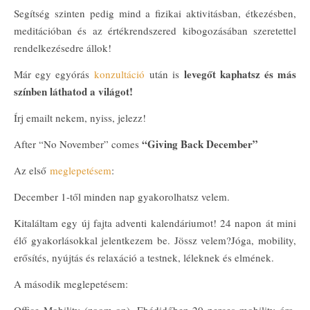
Segítség szinten pedig mind a fizikai aktivitásban, étkezésben,
meditációban és az értékrendszered kibogozásában szeretettel
rendelkezésedre állok!
levegőt kaphatsz és más
Már egy egyórás
konzultáció
után is
színben láthatod a világot!
Írj emailt nekem, nyiss, jelezz!
“Giving Back December”
After “No November” comes
Az első
meglepetésem
:
December 1-től minden nap gyakorolhatsz velem.
Kitaláltam egy új fajta adventi kalendáriumot! 24 napon át mini
élő gyakorlásokkal jelentkezem be. Jössz velem?Jóga, mobility,
erősítés, nyújtás és relaxáció a testnek, léleknek és elmének.
A második meglepetésem: