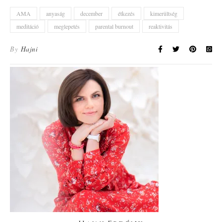
AMA
anyaság
december
étkezés
kimerültség
meditáció
meglepetés
parental burnout
reaktivitás
By
Hajni