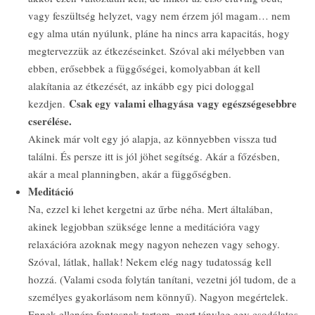
vagy feszültség helyzet, vagy nem érzem jól magam… nem
egy alma után nyúlunk, pláne ha nincs arra kapacitás, hogy
megtervezzük az étkezéseinket. Szóval aki mélyebben van
ebben, erősebbek a függőségei, komolyabban át kell
alakítania az étkezését, az inkább egy pici dologgal
Csak egy valami elhagyása vagy egészségesebbre
kezdjen.
cserélése.
Akinek már volt egy jó alapja, az könnyebben vissza tud
találni. És persze itt is jól jöhet segítség. Akár a főzésben,
akár a meal planningben, akár a függőségben.
Meditáció
Na, ezzel ki lehet kergetni az űrbe néha. Mert általában,
akinek legjobban szüksége lenne a meditációra vagy
relaxációra azoknak megy nagyon nehezen vagy sehogy.
Szóval, látlak, hallak! Nekem elég nagy tudatosság kell
hozzá. (Valami csoda folytán tanítani, vezetni jól tudom, de a
személyes gyakorlásom nem könnyű). Nagyon megértelek.
Ennek ellenére fontosnak tartom, mert tényleg egy csodálatos