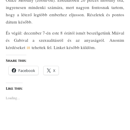
Office Mobility (zoom-on). Ebédidőben 20 perces mobility óra,
ingyenesen mindenki számára, mert nagyon fontosnak tartom,
hogy a létező legtöbb emberhez eljusson. Részletek és pontos
dátum később.
És végül: december 7-én este 8 órától ismét beszélgetünk Miával
és Gabival a szexualitásról és az anyaságról. Anonim
kérdéseket
itt
tehettek fel. Linket később küldöm.
Share this:
Facebook
X
Like this:
Loading...