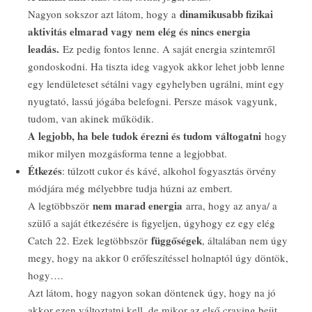
dinamikusabb fizikai
Nagyon sokszor azt látom, hogy a
aktivitás elmarad vagy nem elég és nincs energia
leadás.
Ez pedig fontos lenne. A saját energia szintemről
gondoskodni. Ha tiszta ideg vagyok akkor lehet jobb lenne
egy lendületeset sétálni vagy egyhelyben ugrálni, mint egy
nyugtató, lassú jógába belefogni. Persze mások vagyunk,
tudom, van akinek működik.
A legjobb, ha bele tudok érezni és tudom váltogatni
hogy
mikor milyen mozgásforma tenne a legjobbat.
Étkezés
: túlzott cukor és kávé, alkohol fogyasztás örvény
módjára még mélyebbre tudja húzni az embert.
nem marad energia
A legtöbbször
arra, hogy az anya/ a
szülő a saját étkezésére is figyeljen, úgyhogy ez egy elég
függőségek
Catch 22. Ezek legtöbbször
, általában nem úgy
megy, hogy na akkor 0 erőfeszítéssel holnaptól úgy döntök,
hogy….
Azt látom, hogy nagyon sokan döntenek úgy, hogy na jó
akkor ezen változtatni kell, de mikor az első craving beüt,