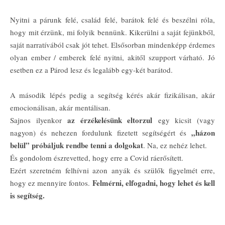
Nyitni a párunk felé, család felé, barátok felé és beszélni róla,
hogy mit érzünk, mi folyik bennünk. Kikerülni a saját fejünkből,
saját narratívából csak jót tehet. Elsősorban mindenképp érdemes
olyan ember / emberek felé nyitni, akitől szupport várható. Jó
esetben ez a Párod lesz és legalább egy-két barátod.
A második lépés pedig a segítség kérés akár fizikálisan, akár
emocionálisan, akár mentálisan.
az érzékelésünk eltorzul
Sajnos ilyenkor
egy kicsit (vagy
„házon
nagyon) és nehezen fordulunk fizetett segítségért és
belül” próbáljuk rendbe tenni a dolgokat
. Na, ez nehéz lehet.
És gondolom észrevetted, hogy erre a Covid ráerősített.
Ezért szeretném felhívni azon anyák és szülők figyelmét erre,
Felmérni, elfogadni, hogy lehet és kell
hogy ez mennyire fontos.
is segítség.