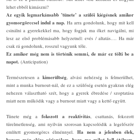
lehet ebből kimászni?
Az egyik legmarkánsabb ’tünete’ a szülői kiégésnek amikor
gyomorgörccsel indul a nap.
Ha arra gondolunk, hogy mit kell
csinálni a gyerekekkel ma, hogy fogjuk ma őket navigálni, mi
lesz az első problémásabb helyzetnél: evés / altatás…. Ha már
csak rá gondolunk, rosszul vagyunk tőle.
Ez amikor még nem is történik semmi, de már ez tölti be a
napot.
(Anticipation)
kimerültség
Természetesen a
, alvási nehézség is felmerülhet,
mint a munka burnout-nál, de ez a szülőség esetén gyakran elég
nehezen választható szét, hogy a gyerek ébredése / szoptatása
miatt nem működik vagy a burnout miatt vagy a kettő együtt.
fokozott a reaktivitás
Tünete még a
, csattanás, fokozott
türelmetlenség, ami nyilván szorosan kapcsolódik a legelőször
Ha nem a jelenben élek,
említett gyomorgörcs élménnyel.
hanem már előre vízionálom, hogy ma miket kell átélnem,