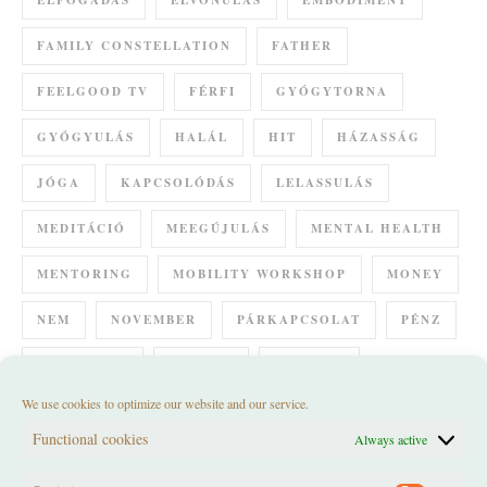
ELFOGADÁS
ELVONULÁS
EMBODIMENT
FAMILY CONSTELLATION
FATHER
FEELGOOD TV
FÉRFI
GYÓGYTORNA
GYÓGYULÁS
HALÁL
HIT
HÁZASSÁG
JÓGA
KAPCSOLÓDÁS
LELASSULÁS
MEDITÁCIÓ
MEEGÚJULÁS
MENTAL HEALTH
MENTORING
MOBILITY WORKSHOP
MONEY
NEM
NOVEMBER
PÁRKAPCSOLAT
PÉNZ
RELAXÁCIÓ
REMÉNY
RETREAT
We use cookies to optimize our website and our service.
SPIRÁL SZERTARTÁS
SUMMER SOLSTICE
Functional cookies
Always active
SZERETET
SZÜLETÉS
SZÜLETÉSNAP