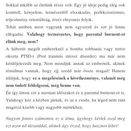
Sokkal inkább az életünk része volt. Egy jó ideje pedig elég sok
kontroll, kényelem, természettől elszakadás, perfekcionizmus,
teljesítmény orientáltság, érzés elnyomás folyik.
Tehát amiben most vagyunk nem egyszerű és ezt jó lenne
Valahogy természetes, hogy parental burnout-ot
elfogadni.
élünk meg, nem?
A háborút megélt embereknél a bomba robbanás vagy terror
okozta PTSD-t (Post traumás stressz disorder) ma már nem
kérdőjelezzük meg. Nem mondjuk annak az embernek, akinek
rémálmai vannak, hogy ejj szedd már össze magad! Hanem
ez a megélésének a következménye, valamit még
átlátjuk, hogy
nem tudott feldolgozni, még benne van.
Én így látom ezt a mostani időszakot és a parental burnout-ot is.
Valahogy kéz a kézben járnak, és az a csoda, ha téged nem ránt
magával kisebb vagy nagyobb mértékben.
Nagyon fontos számomra ez a téma, úgyhogy kérlek oszd meg
ezt azon nő társaiddal, akinek úgy érzed, hogy hasznos lehet!