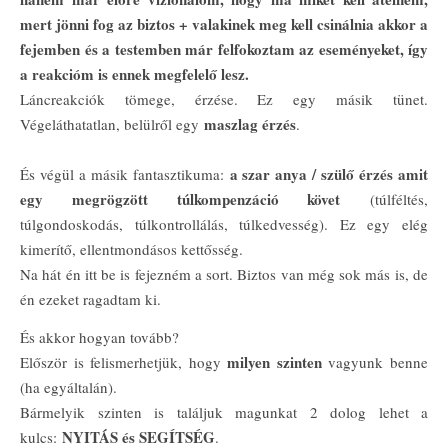
mert jönni fog az biztos + valakinek meg kell csinálnia akkor a
fejemben és a testemben már felfokoztam az eseményeket, így
a reakcióm is ennek megfelelő lesz.
Láncreakciók tömege, érzése. Ez egy másik tünet.
maszlag érzés
Végeláthatatlan, belülről egy
.
a szar anya / szülő érzés amit
És végül a másik fantasztikuma:
egy megrögzött túlkompenzáció követ
(túlféltés,
túlgondoskodás, túlkontrollálás, túlkedvesség). Ez egy elég
kimerítő, ellentmondásos kettősség.
Na hát én itt be is fejezném a sort. Biztos van még sok más is, de
én ezeket ragadtam ki.
És akkor hogyan tovább?
milyen szinten
Először is felismerhetjük, hogy
vagyunk benne
(ha egyáltalán).
Bármelyik szinten is találjuk magunkat 2 dolog lehet a
NYITÁS és SEGÍTSÉG
kulcs:
.