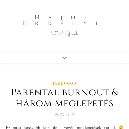
Hajni
Erdélyi
Feel Good
FEELGOOD
Parental burnout &
három meglepetés
2020-11-30
Ez most hosszabb lesz, de a végén meglepetések várnak