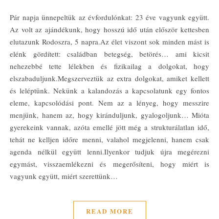
Pár napja ünnepeltük az évfordulónkat: 23 éve vagyunk együtt.
Az volt az ajándékunk, hogy hosszú idő után először kettesben
elutazunk Rodoszra, 5 napra.Az élet viszont sok minden mást is
elénk gördített: családban betegség, betörés… ami kicsit
nehezebbé tette lélekben és fizikailag a dolgokat, hogy
elszabaduljunk.Megszerveztük az extra dolgokat, amiket kellett
és leléptünk. Nekünk a kalandozás a kapcsolatunk egy fontos
eleme, kapcsolódási pont. Nem az a lényeg, hogy messzire
menjünk, hanem az, hogy kiránduljunk, gyalogoljunk… Mióta
gyerekeink vannak, azóta emellé jött még a strukturálatlan idő,
tehát ne kelljen időre menni, valahol megjelenni, hanem csak
agenda nélkül együtt lenni.Ilyenkor tudjuk újra megérezni
egymást, visszaemlékezni és megerősíteni, hogy miért is
vagyunk együtt, miért szerettünk…
READ MORE