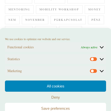
MENTORING
MOBILITY WORKSHOP
MONEY
NEM
NOVEMBER
PÁRKAPCSOLAT
PÉNZ
RELAXÁCIÓ
REMÉNY
RETREAT
We use cookies to optimize our website and our service.
SPIRÁL SZERTARTÁS
SUMMER SOLSTICE
Functional cookies
Always active
SZERETET
SZÜLETÉS
SZÜLETÉSNAP
Statistics
Statistics
TELIHOLD KÖR
TESTKÉP
VESZTESÉG
Marketing
VÁLTOZÁS
WORKSHOP
ÖRÖM
Marketi
All cookies
Deny
Save preferences
Cookie policy (EU)
Terms of Service & Privacy Policy
ADATVÉDELEM