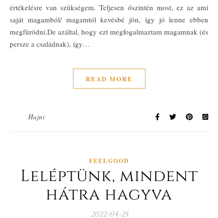
értékelésre van szükségem. Teljesen őszintén most, ez az ami
saját magamból/ magamtól kevésbé jön, így jó lenne ebben
megfürödni.De azáltal, hogy ezt megfogalmaztam magamnak (és
persze a családnak), így…
READ MORE
Hajni
FEELGOOD
Leléptünk, mindent
hátra hagyva
2022-04-25