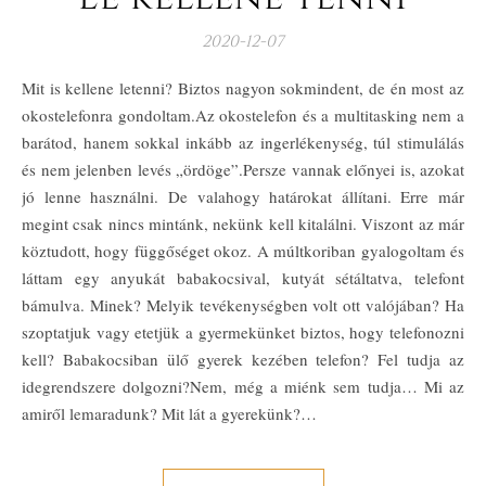
2020-12-07
Mit is kellene letenni? Biztos nagyon sokmindent, de én most az
okostelefonra gondoltam.Az okostelefon és a multitasking nem a
barátod, hanem sokkal inkább az ingerlékenység, túl stimulálás
és nem jelenben levés „ördöge”.Persze vannak előnyei is, azokat
jó lenne használni. De valahogy határokat állítani. Erre már
megint csak nincs mintánk, nekünk kell kitalálni. Viszont az már
köztudott, hogy függőséget okoz. A múltkoriban gyalogoltam és
láttam egy anyukát babakocsival, kutyát sétáltatva, telefont
bámulva. Minek? Melyik tevékenységben volt ott valójában? Ha
szoptatjuk vagy etetjük a gyermekünket biztos, hogy telefonozni
kell? Babakocsiban ülő gyerek kezében telefon? Fel tudja az
idegrendszere dolgozni?Nem, még a miénk sem tudja… Mi az
amiről lemaradunk? Mit lát a gyerekünk?…