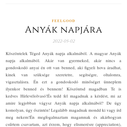
FEELGOOD
Anyák napjára
2022-05-02
Köszöntelek Téged Anyák napja alkalmából. A magyar Anyák
napja alkalmából. Akár van gyermeked, akár nincs a
gondoskodó anyai én ott van benned, aki figyeli hova áradhat,
kinek van szüksége szeretetre, segítségre, oltalomra,
vigasztalásra. Én ezt a gondoskodó minőséget ünneplem
ilyenkor benned és bennem! Köszöntsd magadban Te is
kedves Hírlevélolvasó!És tedd fel magadnak a kérdést, mi az
amire legjobban vágysz Anyák napja alkalmából? De úgy
komolyan, úgy őszintén! Legalább magadnak mondd ki vagy írd
meg nekem!Én megfogalmaztam magamnak és akárhogyan
csűrtem csavartam, azt érzem, hogy elismerésre (appreciation),