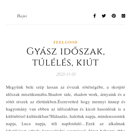
Hajni
FEELGOOD
Gyász időszak,
túlélés, kiút
2021-11-01
Megyünk bele szép lassan az évszak sötétségébe, a skorpió
időszak misztikumába.Shadow side, shadow work, árnyaink és a
sötét részek az életünkben.Észrevetted hogy mennyi ünnep és
hagyomány van ebben az időszakban és kicsit hasonlóak is a
különböző kultúrákban?Hálaadás, halottak napja, mindenszentek
napja, Luca napja, téli napforduló…Ezek az alkalmak
lehetőséget adnak: kapcsolódni egymással, fényt behozni ebbe