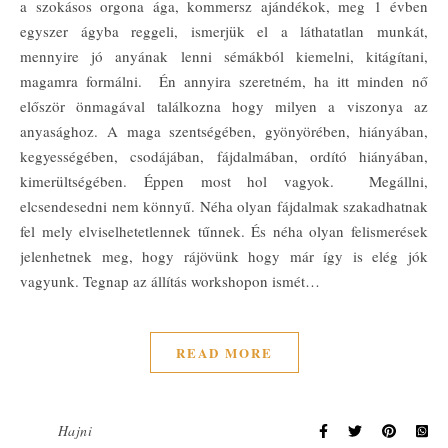
a szokásos orgona ága, kommersz ajándékok, meg 1 évben
egyszer ágyba reggeli, ismerjük el a láthatatlan munkát,
mennyire jó anyának lenni sémákból kiemelni, kitágítani,
magamra formálni. Én annyira szeretném, ha itt minden nő
először önmagával találkozna hogy milyen a viszonya az
anyasághoz. A maga szentségében, gyönyörében, hiányában,
kegyességében, csodájában, fájdalmában, ordító hiányában,
kimerültségében. Éppen most hol vagyok. Megállni,
elcsendesedni nem könnyű. Néha olyan fájdalmak szakadhatnak
fel mely elviselhetetlennek tűnnek. És néha olyan felismerések
jelenhetnek meg, hogy rájövünk hogy már így is elég jók
vagyunk. Tegnap az állítás workshopon ismét…
READ MORE
Hajni