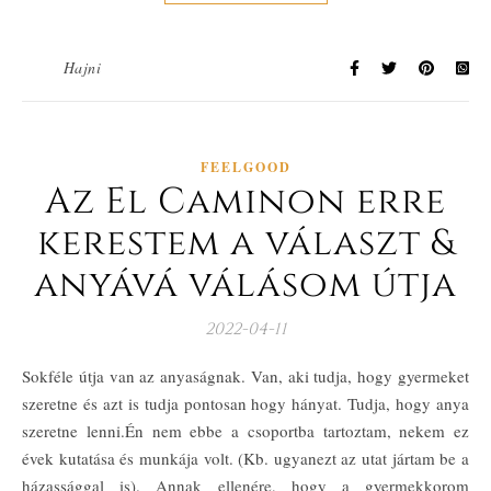
Hajni
FEELGOOD
Az El Caminon erre
kerestem a választ &
anyává válásom útja
2022-04-11
Sokféle útja van az anyaságnak. Van, aki tudja, hogy gyermeket
szeretne és azt is tudja pontosan hogy hányat. Tudja, hogy anya
szeretne lenni.Én nem ebbe a csoportba tartoztam, nekem ez
évek kutatása és munkája volt. (Kb. ugyanezt az utat jártam be a
házassággal is). Annak ellenére, hogy a gyermekkorom