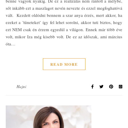
benne vagyok nyakig. De ez a realizálás nem rántott a mélybe,
sőt inkább ezt a maszlagot nevén nevezte és ezzel megfoghatóvá
vált. Kezdett oldódni bennem a szar anya érzés, mert akkor, ha
ezeket a ’tüneteket’ így fel lehet sorolni, akkor tuti biztos, hogy
ezt NEM csak én érzem egyedül a világon. Ennek már több éve
volt, mikor Iza még kisebb volt. De ez az időszak, ami március
óta…
READ MORE
Hajni