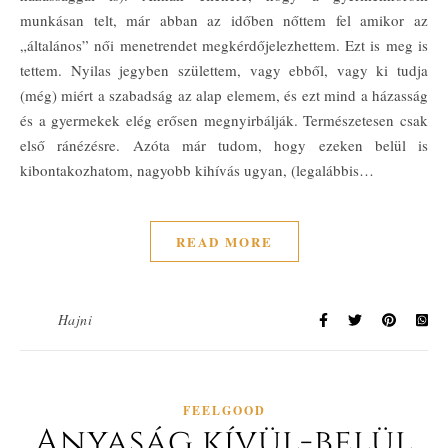
munkásan telt, már abban az időben nőttem fel amikor az
„általános” női menetrendet megkérdőjelezhettem. Ezt is meg is
tettem. Nyilas jegyben születtem, vagy ebből, vagy ki tudja
(még) miért a szabadság az alap elemem, és ezt mind a házasság
és a gyermekek elég erősen megnyirbálják. Természetesen csak
első ránézésre. Azóta már tudom, hogy ezeken belül is
kibontakozhatom, nagyobb kihívás ugyan, (legalábbis…
READ MORE
Hajni
FEELGOOD
Anyaság kívül-belül