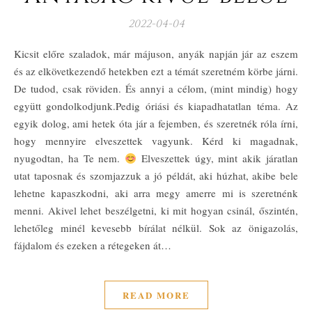
2022-04-04
Kicsit előre szaladok, már májuson, anyák napján jár az eszem
és az elkövetkezendő hetekben ezt a témát szeretném körbe járni.
De tudod, csak röviden. És annyi a célom, (mint mindig) hogy
együtt gondolkodjunk.Pedig óriási és kiapadhatatlan téma. Az
egyik dolog, ami hetek óta jár a fejemben, és szeretnék róla írni,
hogy mennyire elveszettek vagyunk. Kérd ki magadnak,
nyugodtan, ha Te nem.
Elveszettek úgy, mint akik járatlan
utat taposnak és szomjazzuk a jó példát, aki húzhat, akibe bele
lehetne kapaszkodni, aki arra megy amerre mi is szeretnénk
menni. Akivel lehet beszélgetni, ki mit hogyan csinál, őszintén,
lehetőleg minél kevesebb bírálat nélkül. Sok az önigazolás,
fájdalom és ezeken a rétegeken át…
READ MORE